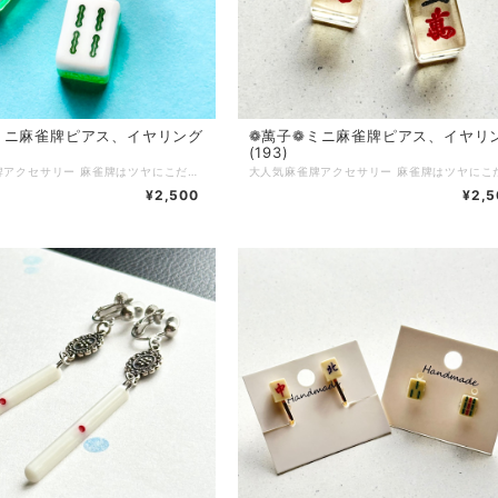
ミニ 麻雀牌ピアス、イヤリング
❁ 萬子❁ミニ 麻雀牌ピアス、イヤリ
(193)
大人気麻雀牌アクセサリー 麻雀牌はツヤにこだわってコーティング加工をしています 麻雀をする方はもちろん、個性的なアクセサリーが好きな方にもご購入いただいています チャイナ服に合わせてコーディネートしたり、モノトーンコーデのアクセントに…使い方色々◎ 麻雀が好きな方へのプレゼントにもおすすめです♪ ピアス…サージカルステンレス イヤリング…ニッケルフリーネジ 背面グリーンラメ Q.どのくらいで届きますか？ A.通常3〜5営業日で発送いたします (土日、祝日はお休みです) 麻雀牌や金具の変更など追加で作業が発生する場合は、5〜10日ほどで発送いたします Q.発送方法は？ A.基本的にクリックポストにて発送いたします 厚さ3cmを超える物や、たくさんご購入いただいた場合はゆうパックやレターパックプラスを使用する場合もあります(お客様のご都合で発送方法をご指定いただくことはできません) Q.送料はいくらですか A.一注文につき一律250円頂戴します 5000円以上ご購入で送料無料です Q.現在通販サイトに載っていない商品を買うことはできますか(再販依頼、SNSに写真をアップした物など) A.パーツの在庫状況によりますが、オーダーメイドとしてお作りできる場合がございます お問い合わせフォームまたは、SNSのDMにてご連絡ください Q.商品の修理について知りたい A.お客様に長くご愛用いただくために、アクセサリーの修理を行っております(送料お客様負担) 初期不良に関しては無料で対応させていただきます 到着から7日以内にご連絡ください Q.金属アレルギー対応のアクセサリーはありますか？ A.金属アレルギーが起きづらいパーツをご用意しております 商品ページに記載がない場合でも、アレルギー対応のパーツに変更可能な場合がありますので、お気軽にお問い合わせください サージカルステンレス(316Ｌ)…アレルギーが起きづらい金属です アレルギーには様々な原因物質があり、症状にも個人差があります 絶対にアレルギーが起きないという素材はありません Q.お気に入り登録をしていたのにいきなり商品が削除されてしまいましたが、なぜですか？？ A.当店では常に新しい商品を製作し通販サイトにて販売していますので、過去作品については不定期に整理をし出品を取り下げる場合がございます 気になっている商品はお早めにお買い求めいただくことをおすすめいたします Q.ラッピングはしてもらえますか？ A.オプションはありませんが、そのままプレゼントとしてもお渡しいただけるように簡易ラッピングをしてお届けします 季節ごとに変えていますので、お届けのタイミングによりラッピングデザインは異なります
¥2,500
¥2,5