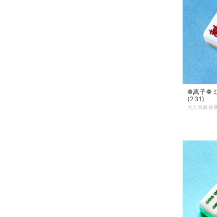
❁萬子❁
(231)