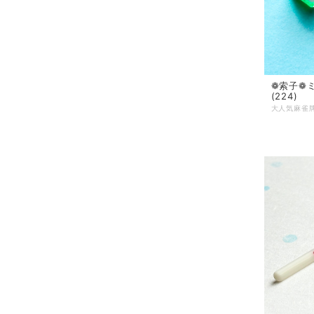
❁索子❁
(224)