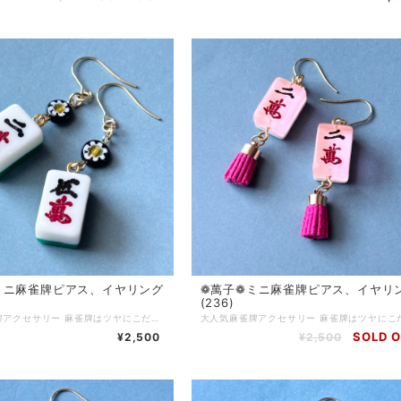
ミニ 麻雀牌ピアス、イヤリング
❁萬子❁ミニ 麻雀牌ピアス、イヤリ
(236)
大人気麻雀牌アクセサリー 麻雀牌はツヤにこだわってコーティング加工をしています 麻雀をする方はもちろん、個性的なアクセサリーが好きな方にもご購入いただいています チャイナ服に合わせてコーディネートしたり、モノトーンコーデのアクセントに…使い方色々◎ 麻雀が好きな方へのプレゼントにもおすすめです♪ ピアス…サージカルステンレス イヤリング…ニッケルフリーネジ 背面色…緑 Q.どのくらいで届きますか？ A.通常3〜5営業日で発送いたします (土日、祝日はお休みです) 麻雀牌や金具の変更など追加で作業が発生する場合は、5〜10日ほどで発送いたします Q.発送方法は？ A.基本的にクリックポストにて発送いたします 厚さ3cmを超える物や、たくさんご購入いただいた場合はゆうパックやレターパックプラスを使用する場合もあります(お客様のご都合で発送方法をご指定いただくことはできません) Q.送料はいくらですか A.一注文につき一律250円頂戴します 5000円以上ご購入で送料無料です Q.現在通販サイトに載っていない商品を買うことはできますか(再販依頼、SNSに写真をアップした物など) A.パーツの在庫状況によりますが、オーダーメイドとしてお作りできる場合がございます お問い合わせフォームまたは、SNSのDMにてご連絡ください Q.商品の修理について知りたい A.お客様に長くご愛用いただくために、アクセサリーの修理を行っております(送料お客様負担) 初期不良に関しては無料で対応させていただきます 到着から7日以内にご連絡ください Q.金属アレルギー対応のアクセサリーはありますか？ A.金属アレルギーが起きづらいパーツをご用意しております 商品ページに記載がない場合でも、アレルギー対応のパーツに変更可能な場合がありますので、お気軽にお問い合わせください サージカルステンレス(316Ｌ)…アレルギーが起きづらい金属です アレルギーには様々な原因物質があり、症状にも個人差があります 絶対にアレルギーが起きないという素材はありません Q.お気に入り登録をしていたのにいきなり商品が削除されてしまいましたが、なぜですか？？ A.当店では常に新しい商品を製作し通販サイトにて販売していますので、過去作品については不定期に整理をし出品を取り下げる場合がございます 気になっている商品はお早めにお買い求めいただくことをおすすめいたします Q.ラッピングはしてもらえますか？ A.オプションはありませんが、そのままプレゼントとしてもお渡しいただけるように簡易ラッピングをしてお届けします 季節ごとに変えていますので、お届けのタイミングによりラッピングデザインは異なります
SOLD 
¥2,500
¥2,500