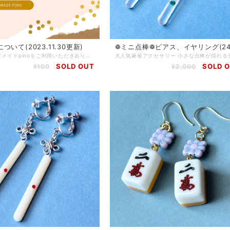
いて(2023.11.30更新)
❁ ミニ点棒❁ ピアス、イヤリング(24
いつもハンドメイドpinoをご利用いただきありがとうございます 2023年12月よりオーダーの受付を再開いたします。 ご購入商品の修理もできますのでお気軽にお問い合わせください。 オーダー商品は専用に出品ページを作成します。 必ずショップから個別に連絡するURLのページよりご購入をお願いいたします。 ご購入後支払いが完了している商品の牌変更などはお受けできません。 ☆フルオーダー デザインをお客様とご相談して1から作っていきます 2500円〜 (牌の種類、使用するパーツによって金額が異なります) (発送まで1~3週間) ☆再販依頼 ほとんどの商品が一点物ですが、パーツの在庫がある場合はSOLD OUTの商品と同じ物が作れます 元の料金プラス500円(価格改定があった場合は新価格に合わせます) (発送まで3日〜3週間) ☆セミオーダー 販売中、SOLD OUTの商品のカラー変更や牌の変更など 一部を変えてお作りする場合 牌の変更1つにつき500〜800円 簡単なパーツ変更は在庫があれば500円 お取り寄せの場合は800円 (発送まで3日〜3週間) ※お問い合わせへのお返事は24時間以内にすることを心がけております ※メッセージのやり取りが20回を超える場合は、500円の追加料金が発生いたします ※オーダーページご購入後のお客様都合によるキャンセルや返品はできません ※商品完成後にデザイン変更をする場合は別途料金が発生することがあります 麻雀牌は既成の物を加工して使用していますので、オリジナルの牌(文字入れ、背面カラーやサイズの変更など)を制作することはできません 皆様に可愛い作品をお届けするために精一杯頑張ります！ ご相談のみでしたら料金はかかりません。 お気軽にお問い合わせください。
SOLD OUT
SOLD 
¥100
¥2,000