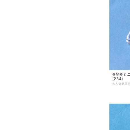
❁發❁ミ
(234)