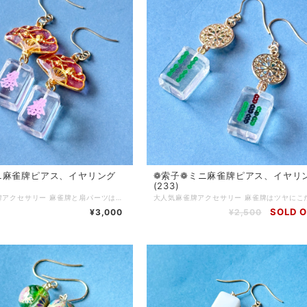
ニ 麻雀牌ピアス、イヤリング
❁索子❁ミニ 麻雀牌ピアス、イヤリ
(233)
大人気麻雀牌アクセサリー 麻雀牌と扇パーツは透明感と艶にこだわって、レジンで手作りしています 麻雀をする方はもちろん、個性的なアクセサリーが好きな方にもご購入いただいています チャイナ服に合わせてコーディネートしたり、モノトーンコーデのアクセントに…使い方色々◎ 麻雀が好きな方へのプレゼントにもおすすめです♪ ピアス…サージカルステンレス イヤリング…ニッケルフリーネジ Q.どのくらいで届きますか？ A.通常3〜5営業日で発送いたします (土日、祝日はお休みです) 麻雀牌や金具の変更など追加で作業が発生する場合は、5〜10日ほどで発送いたします Q.発送方法は？ A.基本的にクリックポストにて発送いたします 厚さ3cmを超える物や、たくさんご購入いただいた場合はゆうパックやレターパックプラスを使用する場合もあります(お客様のご都合で発送方法をご指定いただくことはできません) Q.送料はいくらですか A.一注文につき一律250円頂戴します 5000円以上ご購入で送料無料です Q.現在通販サイトに載っていない商品を買うことはできますか(再販依頼、SNSに写真をアップした物など) A.パーツの在庫状況によりますが、オーダーメイドとしてお作りできる場合がございます お問い合わせフォームまたは、SNSのDMにてご連絡ください Q.商品の修理について知りたい A.お客様に長くご愛用いただくために、アクセサリーの修理を行っております(送料お客様負担) 初期不良に関しては無料で対応させていただきます 到着から7日以内にご連絡ください Q.金属アレルギー対応のアクセサリーはありますか？ A.金属アレルギーが起きづらいパーツをご用意しております 商品ページに記載がない場合でも、アレルギー対応のパーツに変更可能な場合がありますので、お気軽にお問い合わせください サージカルステンレス(316Ｌ)…アレルギーが起きづらい金属です アレルギーには様々な原因物質があり、症状にも個人差があります 絶対にアレルギーが起きないという素材はありません Q.お気に入り登録をしていたのにいきなり商品が削除されてしまいましたが、なぜですか？？ A.当店では常に新しい商品を製作し通販サイトにて販売していますので、過去作品については不定期に整理をし出品を取り下げる場合がございます 気になっている商品はお早めにお買い求めいただくことをおすすめいたします Q.ラッピングはしてもらえますか？ A.オプションはありませんが、そのままプレゼントとしてもお渡しいただけるように簡易ラッピングをしてお届けします 季節ごとに変えていますので、お届けのタイミングによりラッピングデザインは異なります
SOLD 
¥3,000
¥2,500