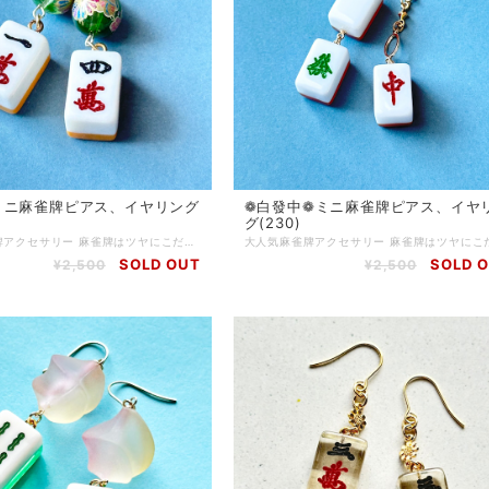
ミニ 麻雀牌ピアス、イヤリング
❁白發中❁ミニ 麻雀牌ピアス、イヤ
グ(230)
大人気麻雀牌アクセサリー 麻雀牌はツヤにこだわってコーティング加工をしています 麻雀をする方はもちろん、個性的なアクセサリーが好きな方にもご購入いただいています チャイナ服に合わせてコーディネートしたり、モノトーンコーデのアクセントに…使い方色々◎ 麻雀が好きな方へのプレゼントにもおすすめです♪ ピアス…サージカルステンレス イヤリング…ニッケルフリーネジ 背面色…黄色 Q.どのくらいで届きますか？ A.通常3〜5営業日で発送いたします (土日、祝日はお休みです) 麻雀牌や金具の変更など追加で作業が発生する場合は、5〜10日ほどで発送いたします Q.発送方法は？ A.基本的にクリックポストにて発送いたします 厚さ3cmを超える物や、たくさんご購入いただいた場合はゆうパックやレターパックプラスを使用する場合もあります(お客様のご都合で発送方法をご指定いただくことはできません) Q.送料はいくらですか A.一注文につき一律250円頂戴します 5000円以上ご購入で送料無料です Q.現在通販サイトに載っていない商品を買うことはできますか(再販依頼、SNSに写真をアップした物など) A.パーツの在庫状況によりますが、オーダーメイドとしてお作りできる場合がございます お問い合わせフォームまたは、SNSのDMにてご連絡ください Q.商品の修理について知りたい A.お客様に長くご愛用いただくために、アクセサリーの修理を行っております(送料お客様負担) 初期不良に関しては無料で対応させていただきます 到着から7日以内にご連絡ください Q.金属アレルギー対応のアクセサリーはありますか？ A.金属アレルギーが起きづらいパーツをご用意しております 商品ページに記載がない場合でも、アレルギー対応のパーツに変更可能な場合がありますので、お気軽にお問い合わせください サージカルステンレス(316Ｌ)…アレルギーが起きづらい金属です アレルギーには様々な原因物質があり、症状にも個人差があります 絶対にアレルギーが起きないという素材はありません Q.お気に入り登録をしていたのにいきなり商品が削除されてしまいましたが、なぜですか？？ A.当店では常に新しい商品を製作し通販サイトにて販売していますので、過去作品については不定期に整理をし出品を取り下げる場合がございます 気になっている商品はお早めにお買い求めいただくことをおすすめいたします Q.ラッピングはしてもらえますか？ A.オプションはありませんが、そのままプレゼントとしてもお渡しいただけるように簡易ラッピングをしてお届けします 季節ごとに変えていますので、お届けのタイミングによりラッピングデザインは異なります
SOLD OUT
SOLD 
¥2,500
¥2,500