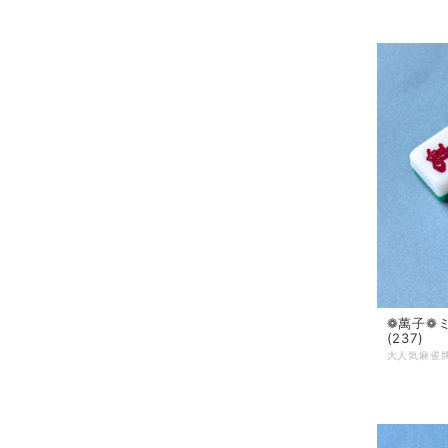
❁萬子❁
(237)