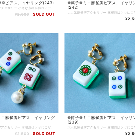
棒❁ ピアス、イヤリング(243)
❁萬子❁ミニ 麻雀牌ピアス、イヤリ
(242)
大人気麻雀アクセサリー 小さな点棒が揺れるデザインです 麻雀をする方はもちろん、個性的なアクセサリーが好きな方にもご購入いただいています チャイナ服に合わせてコーディネートしたり、モノトーンコーデのアクセントに…使い方色々◎ 麻雀が好きな方へのプレゼントにもおすすめです♪ ピアス…サージカルステンレス イヤリング…ニッケルフリーネジ Q.どのくらいで届きますか？ A.通常3〜5営業日で発送いたします (土日、祝日はお休みです) 麻雀牌や金具の変更など追加で作業が発生する場合は、5〜10日ほどで発送いたします Q.発送方法は？ A.基本的にクリックポストにて発送いたします 厚さ3cmを超える物や、たくさんご購入いただいた場合はゆうパックやレターパックプラスを使用する場合もあります(お客様のご都合で発送方法をご指定いただくことはできません) Q.送料はいくらですか A.一注文につき一律250円頂戴します 5000円以上ご購入で送料無料です Q.現在通販サイトに載っていない商品を買うことはできますか(再販依頼、SNSに写真をアップした物など) A.パーツの在庫状況によりますが、オーダーメイドとしてお作りできる場合がございます お問い合わせフォームまたは、SNSのDMにてご連絡ください Q.商品の修理について知りたい A.お客様に長くご愛用いただくために、アクセサリーの修理を行っております(送料お客様負担) 初期不良に関しては無料で対応させていただきます 到着から7日以内にご連絡ください Q.金属アレルギー対応のアクセサリーはありますか？ A.金属アレルギーが起きづらいパーツをご用意しております 商品ページに記載がない場合でも、アレルギー対応のパーツに変更可能な場合がありますので、お気軽にお問い合わせください サージカルステンレス(316Ｌ)…アレルギーが起きづらい金属です アレルギーには様々な原因物質があり、症状にも個人差があります 絶対にアレルギーが起きないという素材はありません Q.お気に入り登録をしていたのにいきなり商品が削除されてしまいましたが、なぜですか？？ A.当店では常に新しい商品を製作し通販サイトにて販売していますので、過去作品については不定期に整理をし出品を取り下げる場合がございます 気になっている商品はお早めにお買い求めいただくことをおすすめいたします Q.ラッピングはしてもらえますか？ A.オプションはありませんが、そのままプレゼントとしてもお渡しいただけるように簡易ラッピングをしてお届けします 季節ごとに変えていますので、お届けのタイミングによりラッピングデザインは異なります
SOLD OUT
¥2,000
¥2,5
ミニ 麻雀牌ピアス、イヤリング
❁筒子❁ミニ 麻雀牌ピアス、イヤリ
(239)
大人気麻雀牌アクセサリー 麻雀牌はツヤにこだわってコーティング加工をしています 麻雀をする方はもちろん、個性的なアクセサリーが好きな方にもご購入いただいています チャイナ服に合わせてコーディネートしたり、モノトーンコーデのアクセントに…使い方色々◎ 麻雀が好きな方へのプレゼントにもおすすめです♪ ピアス…サージカルステンレス イヤリング…ニッケルフリーネジ 背面色…グリーン×ラメ Q.どのくらいで届きますか？ A.通常3〜5営業日で発送いたします (土日、祝日はお休みです) 麻雀牌や金具の変更など追加で作業が発生する場合は、5〜10日ほどで発送いたします Q.発送方法は？ A.基本的にクリックポストにて発送いたします 厚さ3cmを超える物や、たくさんご購入いただいた場合はゆうパックやレターパックプラスを使用する場合もあります(お客様のご都合で発送方法をご指定いただくことはできません) Q.送料はいくらですか A.一注文につき一律250円頂戴します 5000円以上ご購入で送料無料です Q.現在通販サイトに載っていない商品を買うことはできますか(再販依頼、SNSに写真をアップした物など) A.パーツの在庫状況によりますが、オーダーメイドとしてお作りできる場合がございます お問い合わせフォームまたは、SNSのDMにてご連絡ください Q.商品の修理について知りたい A.お客様に長くご愛用いただくために、アクセサリーの修理を行っております(送料お客様負担) 初期不良に関しては無料で対応させていただきます 到着から7日以内にご連絡ください Q.金属アレルギー対応のアクセサリーはありますか？ A.金属アレルギーが起きづらいパーツをご用意しております 商品ページに記載がない場合でも、アレルギー対応のパーツに変更可能な場合がありますので、お気軽にお問い合わせください サージカルステンレス(316Ｌ)…アレルギーが起きづらい金属です アレルギーには様々な原因物質があり、症状にも個人差があります 絶対にアレルギーが起きないという素材はありません Q.お気に入り登録をしていたのにいきなり商品が削除されてしまいましたが、なぜですか？？ A.当店では常に新しい商品を製作し通販サイトにて販売していますので、過去作品については不定期に整理をし出品を取り下げる場合がございます 気になっている商品はお早めにお買い求めいただくことをおすすめいたします Q.ラッピングはしてもらえますか？ A.オプションはありませんが、そのままプレゼントとしてもお渡しいただけるように簡易ラッピングをしてお届けします 季節ごとに変えていますので、お届けのタイミングによりラッピングデザインは異なります
SOLD OUT
¥2,500
¥2,5