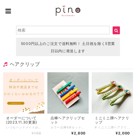
5000円以上のご注文で送料無料！ 土日祝を除く5営業
日以内に発送します
ヘアクリップ
オーダーについて
点棒ヘアクリップセ
ミニミニ牌ヘアクリ
(2023.11.30更新)
ット
ップ
いつもハンドメイドpinoをご利用いただきありがとうございます 2023年12月よりオーダーの受付を再開いたします。 ご購入商品の修理もできますのでお気軽にお問い合わせください。 オーダー商品は専用に出品ページを作成します。 必ずショップから個別に連絡するURLのページよりご購入をお願いいたします。 ご購入後支払いが完了している商品の牌変更などはお受けできません。 ☆フルオーダー デザインをお客様とご相談して1から作っていきます 2500円〜 (牌の種類、使用するパーツによって金額が異なります) (発送まで1~3週間) ☆再販依頼 ほとんどの商品が一点物ですが、パーツの在庫がある場合はSOLD OUTの商品と同じ物が作れます 元の料金プラス500円(価格改定があった場合は新価格に合わせます) (発送まで3日〜3週間) ☆セミオーダー 販売中、SOLD OUTの商品のカラー変更や牌の変更など 一部を変えてお作りする場合 牌の変更1つにつき500〜800円 簡単なパーツ変更は在庫があれば500円 お取り寄せの場合は800円 (発送まで3日〜3週間) ※お問い合わせへのお返事は24時間以内にすることを心がけております ※メッセージのやり取りが20回を超える場合は、500円の追加料金が発生いたします ※オーダーページご購入後のお客様都合によるキャンセルや返品はできません ※商品完成後にデザイン変更をする場合は別途料金が発生することがあります 麻雀牌は既成の物を加工して使用していますので、オリジナルの牌(文字入れ、背面カラーやサイズの変更など)を制作することはできません 皆様に可愛い作品をお届けするために精一杯頑張ります！ ご相談のみでしたら料金はかかりません。 お気軽にお問い合わせください。
カラー点棒4本セットです 通常1本1000円のところセットで2800円とお得！ お友達と分けても、重ね付けしてコーディネートしても楽しめます 点棒約7cm ■発送について 通常3〜5営業日で発送いたします。（土日、祝日はお休みです） ■送料について 一注文につき一律250円いただきます。5000円以上ご購入で送料無料です。 ■オーダーメイドについて 特定の色柄を選びたい場合は、オーダーメイドとしてお作りできることがあります。使用する素材によって異なりますので、詳細はお問い合わせください。 ■修理サービス お客様に長くご愛用いただくために修理を承っております（送料はお客様負担）。初期不良に関しては無料で対応いたしますので、到着後7日以内にご連絡ください。
# ミニミニ牌ヘアクリップ 全3種類(1つの値段です) ミニミニ牌ヘアクリップで、さりげなくおしゃれを楽しめます！ どんなスタイルにもマッチするので、普段使いはもちろん、特別な日のコーディネートにもぴったりのアイテムです♪ お手軽にヘアスタイルをアレンジでき、気軽に持ち運びできるサイズ感が魅力です◎ ヘアクリップのサイズ約6cm --- Q.どのくらいで届きますか？ A.通常3〜5営業日で発送いたします。 (土日、祝日はお休みです) Q.発送方法は？ A.基本的にクリックポストにて発送いたします。厚さ3cmを超える物や、たくさんご購入いただいた場合は、ゆうパックやレターパックプラスを使用する場合もありますので、ご了承ください。 Q.送料はいくらですか？ A.一注文につき一律250円頂戴します。5000円以上ご購入で送料無料です。 Q.現在通販サイトに載っていない商品を買うことはできますか？ A.パーツの在庫状況によりますが、オーダーメイドとしてお作りできる場合がございます。お問い合わせフォームまたは、SNSのDMにてご連絡ください。 Q.商品の修理について知りたい A.お客様に長くご愛用いただくために、アクセサリーの修理を行っています（送料お客様負担）。初期不良に関しては無料で対応させていただきますので、到着から7日以内にご連絡ください。 Q.金属アレルギー対応のアクセサリーはありますか？ A.金属アレルギーが起きづらいパーツをご用意しております。商品ページに記載がない場合でも、アレルギー対応のパーツに変更可能な場合がありますので、お気軽にお問い合わせください。 Q.お気に入り登録をしていたのに突然商品が削除されてしまいましたが、なぜですか？ A.当店では常に新しい商品を製作し、通販サイトにて販売しています。過去作品は不定期に整理し出品を取り下げる場合がございますので、気になる商品はお早めにお買い求めいただくことをおすすめいたします。 Q.ラッピングはしてもらえますか？ A.オプションはありませんが、そのままプレゼントとしてもお渡しいただけるように簡易ラッピングをしてお届けします。季節ごとにデザインが変わりますので、お届けのタイミングにより異なる場合があります。
¥100
¥2,800
¥2,000