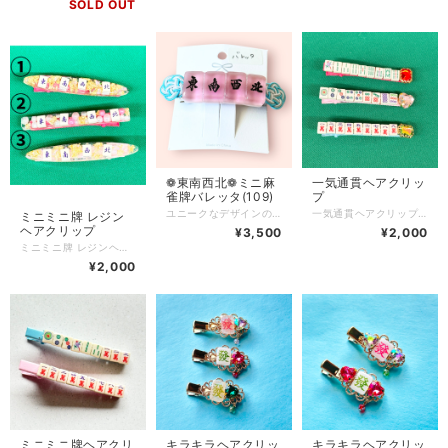
SOLD OUT
❁ 東南西北❁ ミニ麻
一気通貫ヘアクリッ
雀牌バレッタ(109)
プ
ユニークなデザインのミニ麻雀牌バレッタが登場しました！ 小さな麻雀牌を使用したこのバレッタは、おしゃれなアクセントをプラスしてくれます。 麻雀牌をベースにしたデザインは、オリジナリティ溢れる一品です。 シンプルな髪型も、この麻雀牌バレッタで一気にオシャレ度アップ！是非、普段のコーディネートに取り入れて、個性を演出してみてください。 東南西北、麻雀牌のシンボルを身につけて、運気アップしてみませんか？ 麻雀好きなお友達や家族へのプレゼントにも最適な一品です。 麻雀牌サイズ…約18×12×10mm
一気通貫ヘアクリップ ※どれか1つお選びください セット販売ではなく1つの価格です ミニミニ麻雀牌が並んだ可愛いヘアクリップ 個性的なデザインで注目を集めること間違いなしです！ 普段使いから特別な日まで、幅広いシーンでおしゃれな髪型を演出します。 デイリーユースにぴったりなこのアイテムは、あなたのスタイルにさりげなくアクセントを加えたり、特別な日の装いに彩りを添えたりするのに最適です♪ 自分へのご褒美としても、友人への素敵なプレゼントとしてもおすすめです！ 新しいスタイルに挑戦して、いつもと違った雰囲気を楽しんでみてはいかがでしょうか？ Q.どのくらいで届きますか？ A.通常3〜5営業日で発送いたします。(土日、祝日はお休みです) Q.発送方法は？ A.基本的にクリックポストにて発送いたします。厚さ3cmを超える物や、たくさんご購入いただいた場合はゆうパックやレターパックプラスを使用する場合もあります。(お客様のご都合で発送方法をご指定いただくことはできません) Q.送料はいくらですか？ A.一注文につき一律250円頂戴します。5000円以上ご購入で送料無料です。 Q.現在通販サイトに載っていない商品を買うことはできますか？ A.パーツの在庫状況によりますが、オーダーメイドとしてお作りできる場合があります。お問い合わせフォームまたは、SNSのDMにてご連絡ください。 Q.商品の修理について知りたい A.お客様に長くご愛用いただくために、商品修理を行っております（送料お客様負担）。初期不良に関しては無料で対応いたします。到着から7日以内にご連絡ください。 Q.ラッピングはしてもらえますか？ A.オプションはありませんが、プレゼントとしてそのままお渡しいただけるように簡易ラッピングをしてお届けします。季節ごとに変えていますので、お届けのタイミングによりラッピングデザインは異なります。
ミニミニ牌 レジン
ヘアクリップ
¥3,500
¥2,000
ミニミニ牌 レジンヘアクリップ✨ ※どれかか1つお選びください セット販売ではなく1つの価格です ユニークなミニミニ麻雀牌デザインのレジンヘアクリップ！ 軽やかでおしゃれな髪型を演出し、どんなシーンにもぴったりです！ カラフルな色合いが目を引き、普段使いから特別な日まで幅広く活躍します♪ デイリーユースだけでなく、友人への素敵な贈り物としてもおすすめです！ 自分へのご褒美にも最適で、いつもと違ったスタイルを楽しむチャンスです♪ Q.どのくらいで届きますか？ A.通常3〜5営業日で発送いたします。(土日、祝日はお休みです) Q.発送方法は？ A.基本的にクリックポストにて発送いたします。厚さ3cmを超える物や、たくさんご購入いただいた場合はゆうパックやレターパックプラスを使用する場合もあります。(お客様のご都合で発送方法をご指定いただくことはできません) Q.送料はいくらですか？ A.一注文につき一律250円頂戴します。5000円以上ご購入で送料無料です。 Q.現在通販サイトに載っていない商品を買うことはできますか？ A.パーツの在庫状況によりますが、オーダーメイドとしてお作りできる場合があります。お問い合わせフォームまたは、SNSのDMにてご連絡ください。 Q.商品の修理について知りたい A.お客様に長くご愛用いただくために、商品修理を行っております（送料お客様負担）。初期不良に関しては無料で対応いたします。到着から7日以内にご連絡ください。 Q.ラッピングはしてもらえますか？ A.オプションはありませんが、プレゼントとしてそのままお渡しいただけるように簡易ラッピングをしてお届けします。季節ごとに変えていますので、お届けのタイミングによりラッピングデザインは異なります。 このヘアクリップで、あなたのヘアスタイルに新たな楽しみを加えてみませんか？
¥2,000
ミニミニ牌ヘアクリ
キラキラヘアクリッ
キラキラヘアクリッ