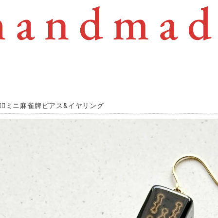
魚❁⃘ミニ麻雀牌ピアス&イヤリング