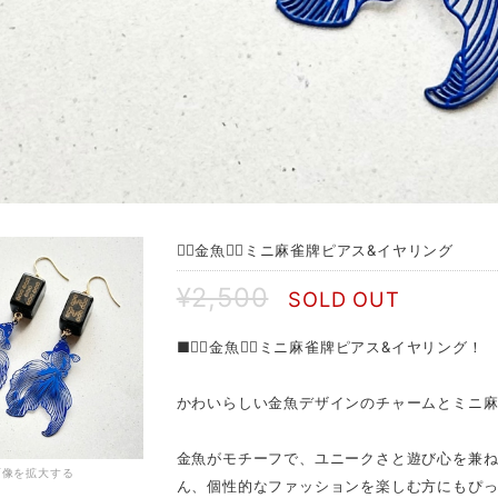
❁⃘金魚❁⃘ミニ麻雀牌ピアス&イヤリング
¥2,500
SOLD OUT
■❁⃘金魚❁⃘ミニ麻雀牌ピアス&イヤリング！
かわいらしい金魚デザインのチャームとミニ麻
金魚がモチーフで、ユニークさと遊び心を兼
画像を拡大する
ん、個性的なファッションを楽しむ方にもぴっ