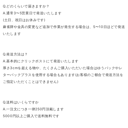
Q.どのくらいで届きますか？
A.通常3〜5営業日で発送いたします
(土日、祝日はお休みです)
麻雀牌や金具の変更など追加で作業が発生する場合は、5〜10日ほどで発送
いたします
Q.発送方法は？
A.基本的にクリックポストにて発送いたします
厚さ3cmを超える物や、たくさんご購入いただいた場合はゆうパックやレ
ターパックプラスを使用する場合もあります(お客様のご都合で発送方法を
ご指定いただくことはできません)
Q.送料はいくらですか
A.一注文につき一律250円頂戴します
5000円以上ご購入で送料無料です