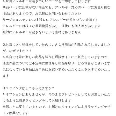
A.金属アレルギーが起きづらいパーツをご用意しております
商品ページに記載がない場合でも、アレルギー対応のパーツに変更可能な
場合がありますので、お気軽にお問い合わせください
サージカルステンレス(316Ｌ)…アレルギーが起きづらい金属です
アレルギーには様々な原因物質があり、症状にも個人差があります
絶対にアレルギーが起きないという素材はありません
Q.お気に入り登録をしていたのにいきなり商品が削除されてしまいました
が、なぜですか？？
A.当店では常に新しい商品を製作し通販サイトにて販売していますので、
過去作品については不定期に整理をし出品を取り下げる場合がございます
気になっている商品はお早めにお買い求めいただくことをおすすめいたし
ます
Q.ラッピングはしてもらえますか？
A.オプションはありませんが、そのままプレゼントとしてもお渡しいただ
けるように簡易ラッピングをしてお届けします
季節ごとに変えていますので、お届けのタイミングによりラッピングデザ
インは異なります