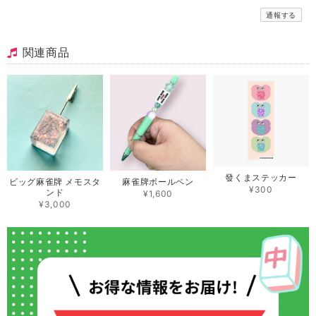
通報する
関連商品
發くまステッカー
ビッグ麻雀牌 メモスタ
麻雀牌ボールペン
¥300
ンド
¥1,600
¥3,000