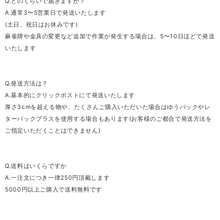
Q.どのくらいで届きますか？
A.通常3〜5営業日で発送いたします
(土日、祝日はお休みです)
麻雀牌や金具の変更など追加で作業が発生する場合は、5〜10日ほどで発送
いたします
Q.発送方法は？
A.基本的にクリックポストにて発送いたします
厚さ3cmを超える物や、たくさんご購入いただいた場合はゆうパックやレ
ターパックプラスを使用する場合もあります(お客様のご都合で発送方法を
ご指定いただくことはできません)
Q.送料はいくらですか
A.一注文につき一律250円頂戴します
5000円以上ご購入で送料無料です