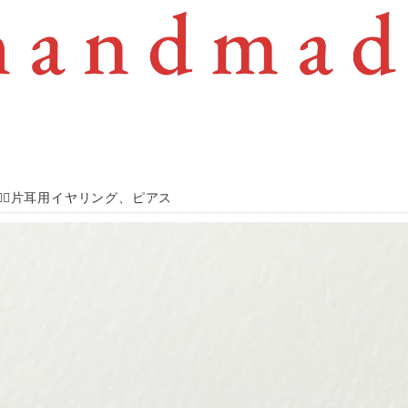
棒❁⃘片耳用イヤリング、ピアス