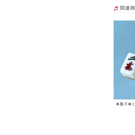
関連
❁萬子❁