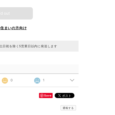
ld out
お住まいの方向け
 土日祝を除く5営業日以内に発送します
0
1
Save
通報する