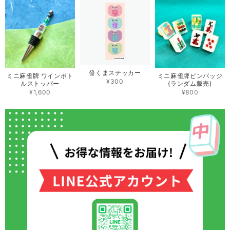
發くまステッカー
ミニ麻雀牌 ワインボト
ミニ麻雀牌ピンバッジ
¥300
ルストッパー
(ランダム販売)
¥1,600
¥800