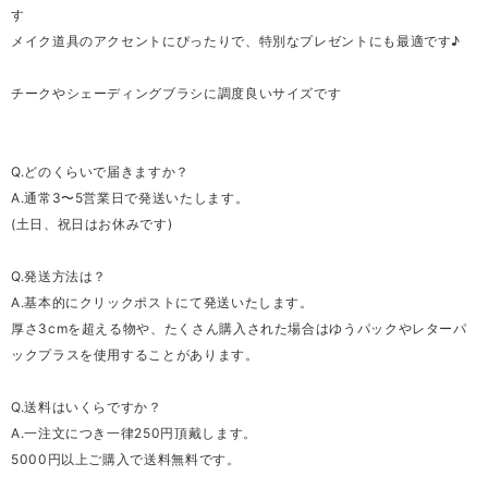
す
メイク道具のアクセントにぴったりで、特別なプレゼントにも最適です♪
チークやシェーディングブラシに調度良いサイズです
Q.どのくらいで届きますか？
A.通常3〜5営業日で発送いたします。
(土日、祝日はお休みです)
Q.発送方法は？
A.基本的にクリックポストにて発送いたします。
厚さ3cmを超える物や、たくさん購入された場合はゆうパックやレターパ
ックプラスを使用することがあります。
Q.送料はいくらですか？
A.一注文につき一律250円頂戴します。
5000円以上ご購入で送料無料です。