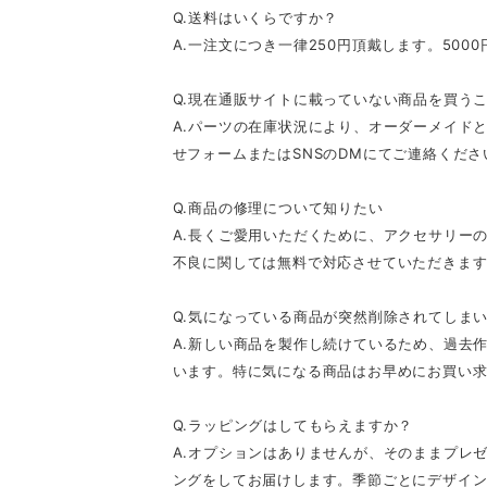
Q.送料はいくらですか？
A.一注文につき一律250円頂戴します。500
Q.現在通販サイトに載っていない商品を買う
A.パーツの在庫状況により、オーダーメイド
せフォームまたはSNSのDMにてご連絡くださ
Q.商品の修理について知りたい
A.長くご愛用いただくために、アクセサリー
不良に関しては無料で対応させていただきます
Q.気になっている商品が突然削除されてしま
A.新しい商品を製作し続けているため、過去
います。特に気になる商品はお早めにお買い
Q.ラッピングはしてもらえますか？
A.オプションはありませんが、そのままプレ
ングをしてお届けします。季節ごとにデザイ