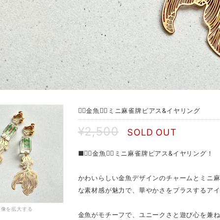
❁⃘金魚❁⃘ミニ麻雀牌ピアス&イヤリング
¥2,500
SOLD OUT
■❁⃘金魚❁⃘ミニ麻雀牌ピアス&イヤリング！
かわいらしい金魚デザインのチャームとミニ麻
な素材感が魅力で、華やかさをプラスするア
画像を拡大する
金魚がモチーフで、ユニークさと遊び心を兼