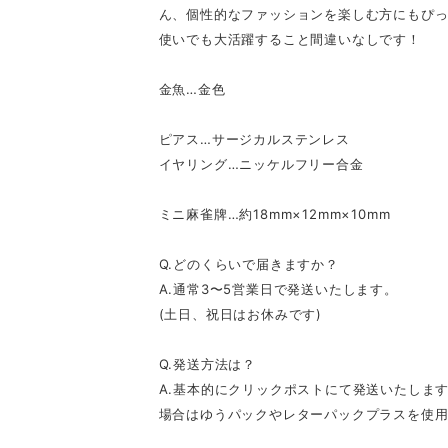
ん、個性的なファッションを楽しむ方にもぴっ
使いでも大活躍すること間違いなしです！
金魚…金色
ピアス…サージカルステンレス
イヤリング…ニッケルフリー合金
ミニ麻雀牌…約18mm×12mm×10mm
Q.どのくらいで届きますか？
A.通常3〜5営業日で発送いたします。
(土日、祝日はお休みです)
Q.発送方法は？
A.基本的にクリックポストにて発送いたしま
場合はゆうパックやレターパックプラスを使