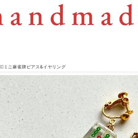
魚❁⃘ミニ麻雀牌ピアス&イヤリング