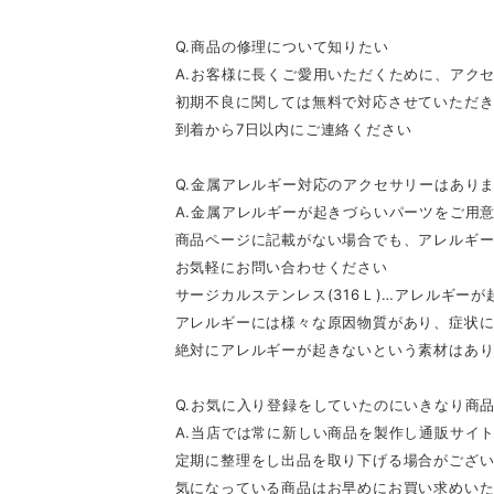
Q.商品の修理について知りたい
A.お客様に長くご愛用いただくために、アク
初期不良に関しては無料で対応させていただ
到着から7日以内にご連絡ください
Q.金属アレルギー対応のアクセサリーはあり
A.金属アレルギーが起きづらいパーツをご用
商品ページに記載がない場合でも、アレルギ
お気軽にお問い合わせください
サージカルステンレス(316Ｌ)…アレルギー
アレルギーには様々な原因物質があり、症状
絶対にアレルギーが起きないという素材はあ
Q.お気に入り登録をしていたのにいきなり商
A.当店では常に新しい商品を製作し通販サイ
定期に整理をし出品を取り下げる場合がござ
気になっている商品はお早めにお買い求めい