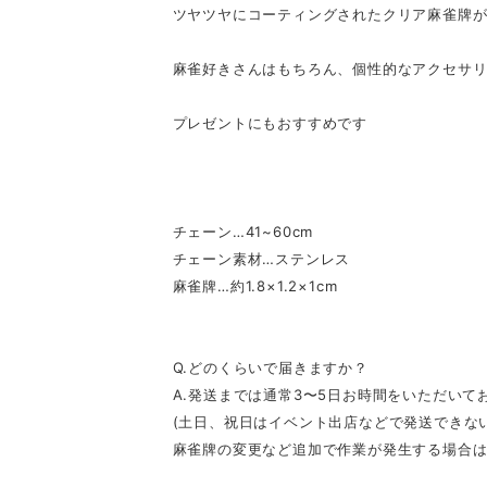
ツヤツヤにコーティングされたクリア麻雀牌
麻雀好きさんはもちろん、個性的なアクセサ
プレゼントにもおすすめです
チェーン…41~60cm
チェーン素材…ステンレス
麻雀牌…約1.8×1.2×1cm
Q.どのくらいで届きますか？
A.発送までは通常3〜5日お時間をいただいて
(土日、祝日はイベント出店などで発送できな
麻雀牌の変更など追加で作業が発生する場合は