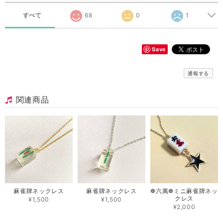
すべて
68
0
1
Save
通報する
関連商品
麻雀牌ネックレス
麻雀牌ネックレス
❁ 六萬❁ ミニ麻雀牌ネッ
クレス
¥1,500
¥1,500
¥2,000