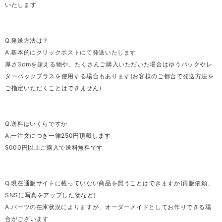
いたします
Q.発送方法は？
A.基本的にクリックポストにて発送いたします
厚さ3cmを超える物や、たくさんご購入いただいた場合はゆうパックやレ
ターパックプラスを使用する場合もあります(お客様のご都合で発送方法を
ご指定いただくことはできません)
Q.送料はいくらですか
A.一注文につき一律250円頂戴します
5000円以上ご購入で送料無料です
Q.現在通販サイトに載っていない商品を買うことはできますか(再販依頼、
SNSに写真をアップした物など)
A.パーツの在庫状況によりますが、オーダーメイドとしてお作りできる場
合がございます