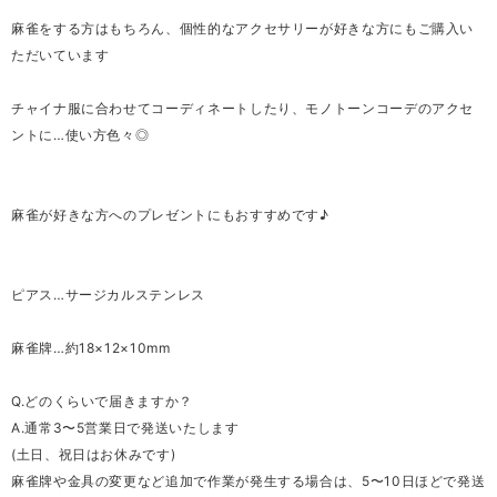
麻雀をする方はもちろん、個性的なアクセサリーが好きな方にもご購入い
ただいています
チャイナ服に合わせてコーディネートしたり、モノトーンコーデのアクセ
ントに…使い方色々◎
麻雀が好きな方へのプレゼントにもおすすめです♪
ピアス…サージカルステンレス
麻雀牌…約18×12×10mm
Q.どのくらいで届きますか？
A.通常3〜5営業日で発送いたします
(土日、祝日はお休みです)
麻雀牌や金具の変更など追加で作業が発生する場合は、5〜10日ほどで発送