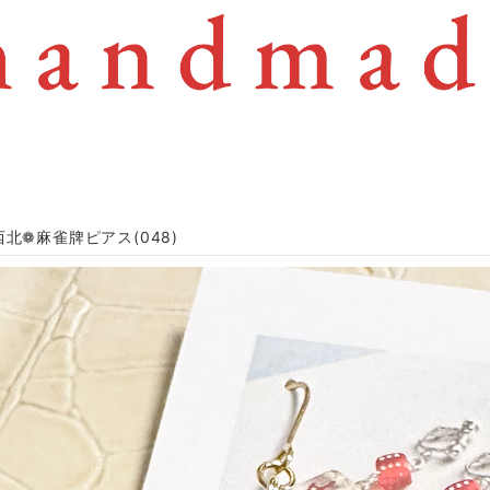
西北❁ 麻雀牌ピアス(048)