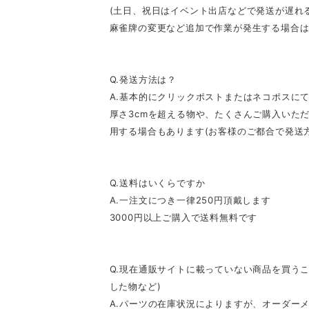
(土日、祝日はイベント出店などで発送が遅れ
麻雀牌の変更など追加で作業が発生する場合は
Q.発送方法は？
A.基本的にクリックポストまたはネコポスに
厚さ3cmを超える物や、たくさんご購入いた
用する場合もあります(お客様のご都合で発送
Q.送料はいくらですか
A.一注文につき一律250円頂戴します
3000円以上ご購入で送料無料です
Q.現在通販サイトに載っていない商品を買うこ
した物など)
A.パーツの在庫状況によりますが、オーダー