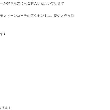
リーが好きな方にもご購入いただいています
モノトーンコーデのアクセントに…使い方色々◎
す♪
おります