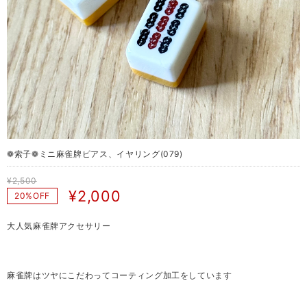
❁ 索子❁ ミニ 麻雀牌ピアス、イヤリング(079)
¥2,500
¥2,000
20%OFF
大人気麻雀牌アクセサリー
麻雀牌はツヤにこだわってコーティング加工をしています