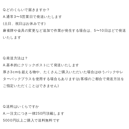
Q.どのくらいで届きますか？
A.通常3〜5営業日で発送いたします
(土日、祝日はお休みです)
麻雀牌や金具の変更など追加で作業が発生する場合は、5〜10日ほどで発送
いたします
Q.発送方法は？
A.基本的にクリックポストにて発送いたします
厚さ3cmを超える物や、たくさんご購入いただいた場合はゆうパックやレ
ターパックプラスを使用する場合もあります(お客様のご都合で発送方法を
ご指定いただくことはできません)
Q.送料はいくらですか
A.一注文につき一律250円頂戴します
5000円以上ご購入で送料無料です