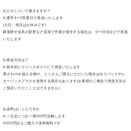
Q.どのくらいで届きますか？
A.通常3〜5営業日で発送いたします
(土日、祝日はお休みです)
麻雀牌や金具の変更など追加で作業が発生する場合は、5〜10日ほどで発送
いたします
Q.発送方法は？
A.基本的にクリックポストにて発送いたします
厚さ3cmを超える物や、たくさんご購入いただいた場合はゆうパックやレ
ターパックプラスを使用する場合もあります(お客様のご都合で発送方法を
ご指定いただくことはできません)
Q.送料はいくらですか
A.一注文につき一律250円頂戴します
5000円以上ご購入で送料無料です